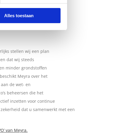
g te kunnen investeren.
Alles toestaan
menwerking met opleidingscentra,
lijks stellen wij een plan
en dat wij steeds
 en minder grondstoffen
 beschikt Meyra over het
n aan de wet- en
co’s beheersen die het
actief inzetten voor continue
en zekerheid dat u samenwerkt met een
VO’ van Meyra.