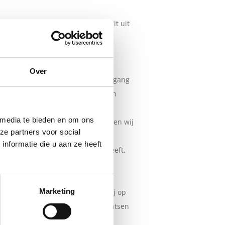
atie zijn. In de praktijk blijkt dit uit
Over
ziet u bijvoorbeeld terug in de omgang
kte hulpmiddelen die technisch in
een grondige schoonmaak- en
 media te bieden en om ons
rkomen wij onnodig afval en kunnen wij
ze partners voor social
erdoor kunnen wij tweedehands
nformatie die u aan ze heeft
van de klant nog jaren plezier heeft.
Marketing
an mensen. Onze nadruk ligt hierbij op
 studenten op, bieden arbeidsplaatsen
vanzelfsprekend is en trekken