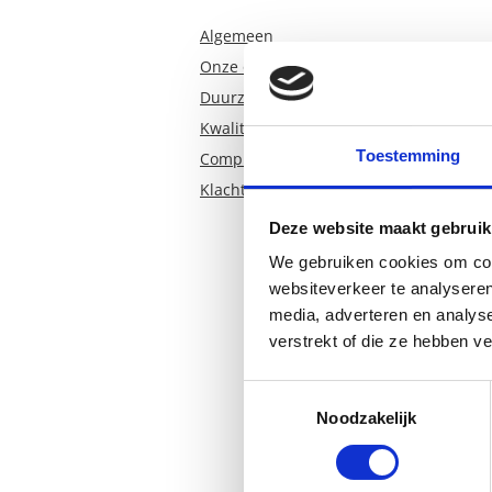
Algemeen
Onze opdrachtgevers
Duurzame organisatie
Kwaliteit
Toestemming
Compliment, tip of klacht?
Klachtenregeling
Deze website maakt gebruik
We gebruiken cookies om cont
websiteverkeer te analyseren
media, adverteren en analys
verstrekt of die ze hebben v
Toestemmingsselectie
Noodzakelijk