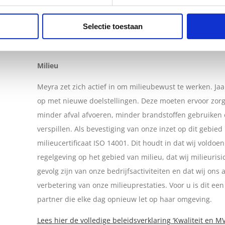
bijzondere talenten aan om in hun verdere ontwikkelin
Selectie toestaan
Deze activiteiten ontplooien wij in een dynamische sa
jobcoaches en arbeidsbemiddelaars.
Milieu
Meyra zet zich actief in om milieubewust te werken. Jaar
op met nieuwe doelstellingen. Deze moeten ervoor zorg
minder afval afvoeren, minder brandstoffen gebruiken
verspillen. Als bevestiging van onze inzet op dit gebied
milieucertificaat ISO 14001. Dit houdt in dat wij voldoe
regelgeving op het gebied van milieu, dat wij milieurisi
gevolg zijn van onze bedrijfsactiviteiten en dat wij ons 
verbetering van onze milieuprestaties. Voor u is dit e
partner die elke dag opnieuw let op haar omgeving.
Lees hier de volledige beleidsverklaring ‘Kwaliteit en M