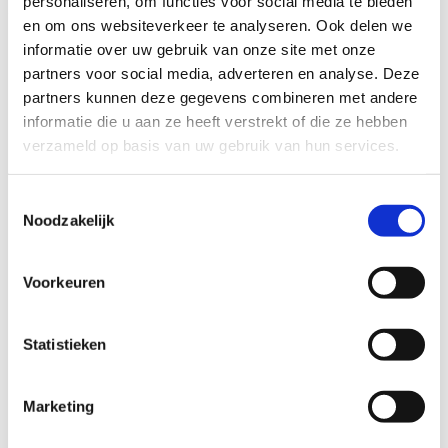
personaliseren, om functies voor social media te bieden
en om ons websiteverkeer te analyseren. Ook delen we
informatie over uw gebruik van onze site met onze
partners voor social media, adverteren en analyse. Deze
partners kunnen deze gegevens combineren met andere
informatie die u aan ze heeft verstrekt of die ze hebben
verzameld op basis van uw gebruik van hun services.
Over
rverbeek
Toestemmingsselectie
Noodzakelijk
Deze auteur heeft nog geen informatie verstrekt.
So far rverbeek has created 0 blog entries.
Voorkeuren
Statistieken
Advies in beweging
›
De keuze voor een hulpmiddel is bij ons niet klik-en-klaar.
Marketing
Wij helpen u graag bij uw juiste keuze.