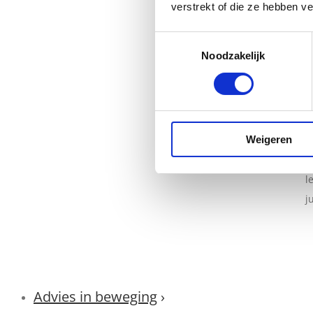
verstrekt of die ze hebben v
M
Toestemmingsselectie
b
Noodzakelijk
v
W
m
d
Weigeren
z
l
j
Advies in beweging
›