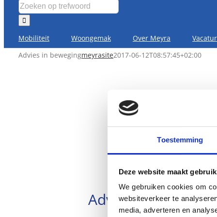
Mobiliteit
Woongemak
Over Meyra
Vacatu
Advies in beweging
meyrasite
2017-06-12T08:57:45+02:00
Toestemming
Deze website maakt gebruik
We gebruiken cookies om cont
Advies in beweging
websiteverkeer te analyseren
media, adverteren en analys