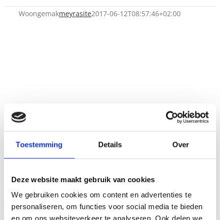
Woongemak
meyrasite
2017-06-12T08:57:46+02:00
Toestemming
Details
Over
Woongemak
Deze website maakt gebruik van cookies
Algemeen
We gebruiken cookies om content en advertenties te
Voor wie
personaliseren, om functies voor social media te bieden
De mogelijkheden
en om ons websiteverkeer te analyseren. Ook delen we