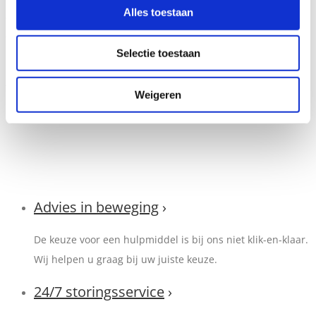
Alles toestaan
woningaanpassingen of neem vrijblijvend contact op met
WoonCare, ons woningaanpasbedrijf met landelijke dekking:
Selectie toestaan
E-mail:
wooncare@meyra.nl
Telefoon: 0252 – 36 31 00 (op werkdagen van 8.30 tot 17 uur
Weigeren
bereikbaar)
Advies in beweging
›
De keuze voor een hulpmiddel is bij ons niet klik-en-klaar.
Wij helpen u graag bij uw juiste keuze.
24/7 storingsservice
›