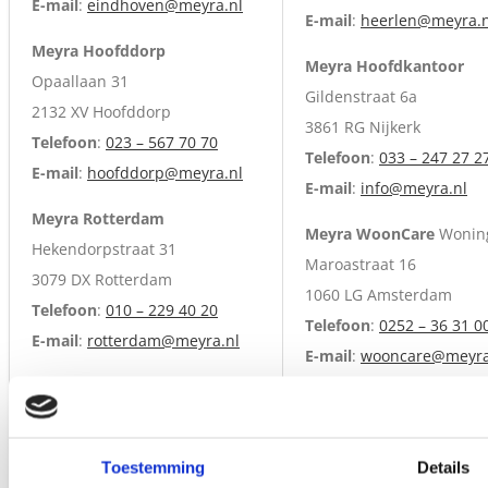
E-mail
:
eindhoven@meyra.nl
E-mail
:
heerlen@meyra.n
Meyra Hoofddorp
Meyra Hoofdkantoor
Opaallaan 31
Gildenstraat 6a
2132 XV Hoofddorp
3861 RG Nijkerk
Telefoon
:
023 – 567 70 70
Telefoon
:
033 – 247 27 2
E-mail
:
hoofddorp@meyra.nl
E-mail
:
info@meyra.nl
Meyra Rotterdam
Meyra WoonCare
Wonin
Hekendorpstraat 31
Maroastraat 16
3079 DX Rotterdam
1060 LG Amsterdam
Telefoon
:
010 – 229 40 20
Telefoon
:
0252 – 36 31 0
E-mail
:
rotterdam@meyra.nl
E-mail
:
wooncare@meyra
Meyra Zoeterwoude
.
Energieweg 11
2382 NA Zoeterwoude
.
Toestemming
Details
Telefoon
:
071 – 54260 17