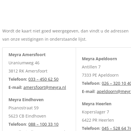
.
Wordt de kaart niet goed weergegeven, dan vindt u de adressen
van onze vestigingen in onderstaande lijst.
Meyra Amersfoort
Meyra Apeldoorn
Uraniumweg 46
Antillen 7
3812 RK Amersfoort
7333 PE Apeldoorn
Telefoon:
033 – 450 62 50
Telefoon
:
026 – 320 10 4
E-mail:
amersfoort@meyra.nl
E-mail
:
apeldoorn@meyr
Meyra Eindhoven
Meyra Heerlen
Pisanostraat 59
Koperslager 7
5623 CB Eindhoven
6422 PR Heerlen
Telefoon
:
088 – 100 33 10
Telefoon
:
045 – 528 64 7