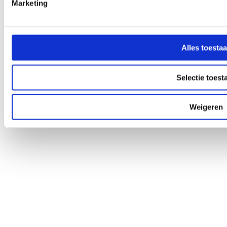
Marketing
Op zoek naar contactgegevens van uw vestiging? Zoek ze
op met onze vestigingslocator.
Alles toesta
Selectie toest
Algemene voorwaarden
Disclaimer
Weigeren
Privacy