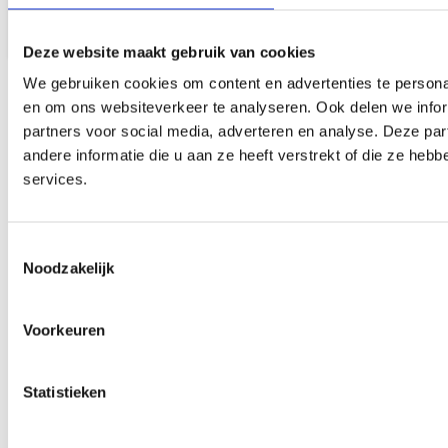
.
E-mail
:
zoeterwoude@meyra.nl
Deze website maakt gebruik van cookies
We gebruiken cookies om content en advertenties te personal
en om ons websiteverkeer te analyseren. Ook delen we infor
partners voor social media, adverteren en analyse. Deze p
Advies in beweging
›
andere informatie die u aan ze heeft verstrekt of die ze he
services.
De keuze voor een hulpmiddel is bij ons niet klik-en-klaar.
Wij helpen u graag bij uw juiste keuze.
Toestemmingsselectie
24/7 storingsservice
›
Noodzakelijk
Bij storingen staan wij voor u klaar met onze
Voorkeuren
mobiliteitsservice. Uw aanvraag dient u in via web of app:
Statistieken
Vestigingslocator