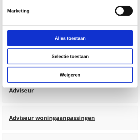
Adviseur
Marketing
Buitendienstmonteur
Alles toestaan
Selectie toestaan
Adviseur in opleiding
Weigeren
Adviseur
Adviseur woningaanpassingen