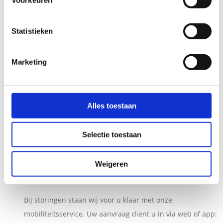
Cultuur van kwaliteitsbewustzijn
Statistieken
Klantgericht
Dagelijks contact met gebruikers en opdrachtgevers
Snelle leveringen
Marketing
Alles toestaan
Advies in beweging
›
Selectie toestaan
De keuze voor een hulpmiddel is bij ons niet klik-en-klaar.
Wij helpen u graag bij uw juiste keuze.
Weigeren
24/7 storingsservice
›
Bij storingen staan wij voor u klaar met onze
mobiliteitsservice. Uw aanvraag dient u in via web of app: