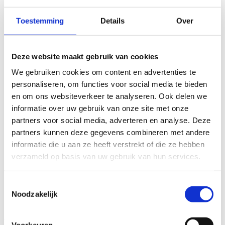
Homepage
meyrasite
2026-04-08T10:53:22+02:00
Toestemming
Details
Over
Deze website maakt gebruik van cookies
We gebruiken cookies om content en advertenties te
personaliseren, om functies voor social media te bieden
en om ons websiteverkeer te analyseren. Ook delen we
informatie over uw gebruik van onze site met onze
partners voor social media, adverteren en analyse. Deze
partners kunnen deze gegevens combineren met andere
informatie die u aan ze heeft verstrekt of die ze hebben
verzameld op basis van uw gebruik van hun services.
Toestemmingsselectie
Noodzakelijk
Meyra voor mobiliteit en
woongemak
Voorkeuren