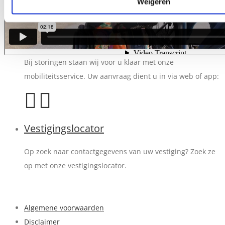
Weigeren
De keuze voor een hulpmiddel is bij ons niet klik-en-klaar.
Wij helpen u graag bij uw juiste keuze.
24/7 storingsservice
›
Bij storingen staan wij voor u klaar met onze
mobiliteitsservice. Uw aanvraag dient u in via web of app:
Vestigingslocator
Op zoek naar contactgegevens van uw vestiging? Zoek ze
op met onze vestigingslocator.
Algemene voorwaarden
Disclaimer