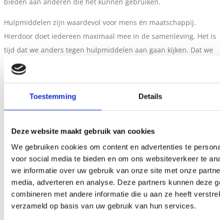
bieden aan anderen die het kunnen gebruiken.
Hulpmiddelen zijn waardevol voor mens én maatschappij.
Hierdoor doet iedereen maximaal mee in de samenleving. Het is
tijd dat we anders tegen hulpmiddelen aan gaan kijken. Dat we
inzien dat hulpmiddelen waarde toevoegen aan de
maatschappij. Het woord hulpmiddel dekt daarom niet meer de
lading.
Toestemming
Details
Hulp is niet (meer) nodig met onbeperkte middelen om dingen
te doen. Daarom praten wij niet meer over hulpmiddelen. Een
Deze website maakt gebruik van cookies
doemiddel maakt het mogelijk. Samen zorgen we dat het
We gebruiken cookies om content en advertenties te persona
huidige beeld over deze middelen verandert.
voor social media te bieden en om ons websiteverkeer te an
we informatie over uw gebruik van onze site met onze partne
Teken het pleidooi op
www.doemiddel.nl.
media, adverteren en analyse. Deze partners kunnen deze 
combineren met andere informatie die u aan ze heeft verstre
verzameld op basis van uw gebruik van hun services.