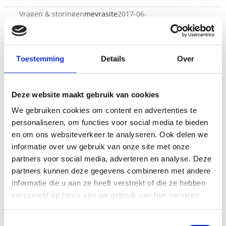
Vragen & storingen
meyrasite
2017-06-
12T08:57:45+02:00
Toestemming
Details
Over
Deze website maakt gebruik van cookies
We gebruiken cookies om content en advertenties te
personaliseren, om functies voor social media te bieden
en om ons websiteverkeer te analyseren. Ook delen we
informatie over uw gebruik van onze site met onze
partners voor social media, adverteren en analyse. Deze
partners kunnen deze gegevens combineren met andere
Meyra storingsservice
informatie die u aan ze heeft verstrekt of die ze hebben
verzameld op basis van uw gebruik van hun services.
Algemeen
24/7 beschikbaar
Toestemmingsselectie