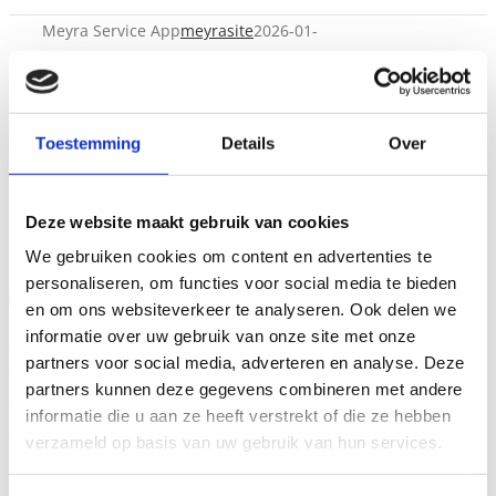
Meyra Service App
meyrasite
2026-01-
05T09:57:14+01:00
Toestemming
Details
Over
Deze website maakt gebruik van cookies
We gebruiken cookies om content en advertenties te
personaliseren, om functies voor social media te bieden
Meyra Service App
en om ons websiteverkeer te analyseren. Ook delen we
informatie over uw gebruik van onze site met onze
partners voor social media, adverteren en analyse. Deze
Algemeen
partners kunnen deze gegevens combineren met andere
24/7 beschikbaar
informatie die u aan ze heeft verstrekt of die ze hebben
Meyra Service App
verzameld op basis van uw gebruik van hun services.