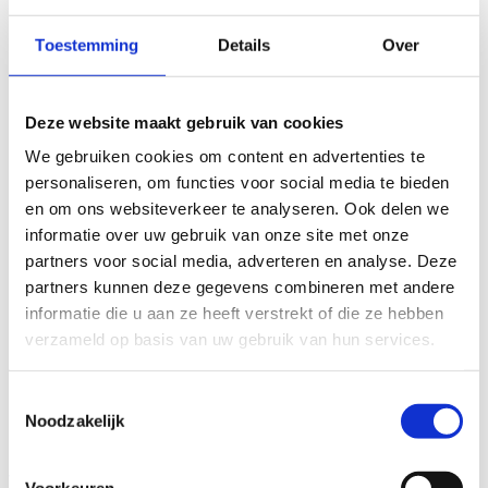
Homepage
meyrasite
2026-04-08T10:53:22+02:00
Toestemming
Details
Over
Deze website maakt gebruik van cookies
We gebruiken cookies om content en advertenties te
personaliseren, om functies voor social media te bieden
en om ons websiteverkeer te analyseren. Ook delen we
informatie over uw gebruik van onze site met onze
partners voor social media, adverteren en analyse. Deze
partners kunnen deze gegevens combineren met andere
informatie die u aan ze heeft verstrekt of die ze hebben
verzameld op basis van uw gebruik van hun services.
Toestemmingsselectie
Noodzakelijk
Meyra voor mobiliteit en
woongemak
Voorkeuren