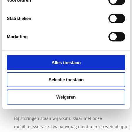
Cultuur van kwaliteitsbewustzijn
Statistieken
Klantgericht
Dagelijks contact met gebruikers en opdrachtgevers
Snelle leveringen
Marketing
Alles toestaan
Advies in beweging
›
Selectie toestaan
De keuze voor een hulpmiddel is bij ons niet klik-en-klaar.
Wij helpen u graag bij uw juiste keuze.
Weigeren
24/7 storingsservice
›
Bij storingen staan wij voor u klaar met onze
mobiliteitsservice. Uw aanvraag dient u in via web of app: